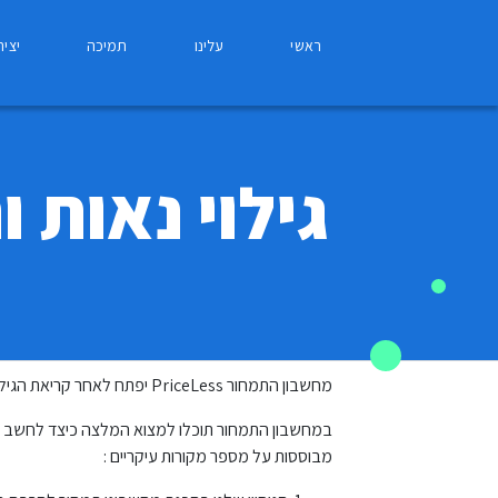
ראשי
עלינו
תמיכה
יצי
גילוי נאות 
מחשבון התמחור PriceLess יפתח לאחר קריאת הגילוי הנאות והסכמה לתנאי השימוש ויהיה גלוי עבורך בכל עת על ידי הזדהות עם שם משתמש וסיסמא באתר.
במחשבון התמחור תוכלו למצוא המלצה כיצד לחשב א
מבוססות על מספר מקורות עיקריים :