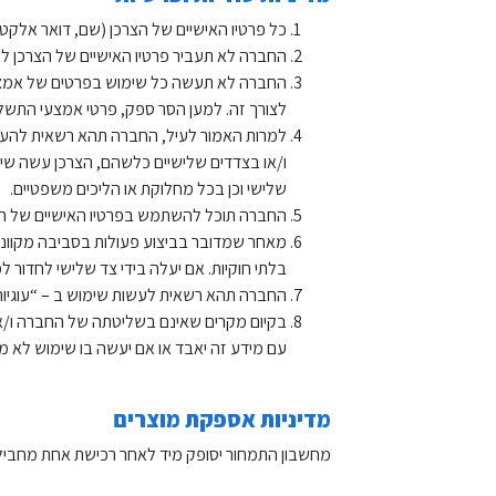
כל פרטיו האישיים של הצרכן (שם, דואר אלקטר
החברה לא תעביר פרטיו האישיים של הצרכן ל
החברה לא תעשה כל שימוש בפרטים של אמצעי 
לצורך זה. למען הסר ספק, פרטי אמצעי התשל
למרות האמור לעיל, החברה תהא רשאית להעבי
ו/או בצדדים שלישיים כלשהם, הצרכן עשה שימ
שלישי וכן בכל מחלוקת או הליכים משפטיים.
החברה תוכל להשתמש בפרטיו האישיים של הצרכן
מאחר שמדובר בביצוע פעולות בסביבה מקוונת
בלתי חוקיות. אם יעלה בידי צד שלישי לחדור
החברה תהא רשאית לעשות שימוש ב – “עוגיות” (“cookies”) על מנת לספק למשתמש שירות מהיר ויעיל ולחסוך מהצרכן הצורך להזין את פרטיו האישיים בכ
בקיום מקרים שאינם בשליטתה של החברה ו/או ה
עם מידע זה יאבד או אם יעשה בו שימוש לא מ
מדיניות אספקת מוצרים
מחשבון התמחור יסופק מיד לאחר רכישת אחת מחבילו