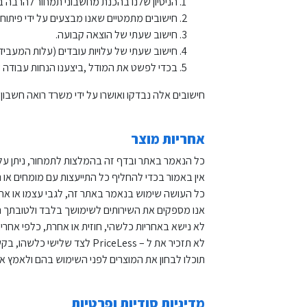
הניסיון שלנו בהכנת מחשבוני תמחור להרבה בת
חישובים מתמטיים שאנו מבצעים על ידי פיתוח שב
חישוב שעתי של הוצאה קבועה.
חישוב שעתי של עלויות עובדים (עלות המעביד
בכדי לפשט את המודל ,ביצענו הנחות עבודה ש
חישובים אלה נבדקו ואושרו על ידי משרד רואה חשבון ח
אחריות מוצר
כל הנאמר באתר ובדף זה בהמלצות לתמחור, ניתן על פי
אין באמור בכדי להחליף כל התייעצות עם מומחים או
כל העושה שימוש בנאמר באתר זה, לגבי עצמו או אחר
אנו מספקים את השירותים לשימושך בלבד ולטובתך הא
לא נישא באחריות כלשהי, חוזית או אחרת, כלפי אחרי
לא תזכיר את ל – PriceLess לצד שלישי כלשהו, ​​בקשר עם המוצרים ו / או השירותים, אלא אם כן נדרש אזכור מפורש ב"חוק ".
תוכלו לבחון את המוצרים לפני השימוש בהם ולאמץ או
מדיניות סודיות ופרטיות