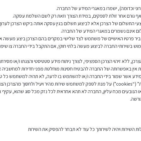
וני וכדומה), ישמרו במאגרי המידע של החברה.
אף גורם אחר זולת לספקים, במידת הצורך וזאת רק לשם השלמת עסקה.
התשלום של הצרכן אלא לביצוע תשלום בגין עסקה אותה ביקש הצרכן לערוך, ופ
ום אינם נשמרים במאגרי המידע של החברה.
ר פרטיו האישיים של משתמש לצד שלישי במקרים בהם הצרכן ביצע מעשה או 
וש בשירותי החברה לביצוע מעשה בלתי חוקי, אם התקבל בידי החברה צו שיפוט
, ללא זיהוי הצרכן הספציפי, לצורך ניתוח מידע סטטיסטי והצגתו ו/או מסירתו 
 אין באפשרותה של החברה להבטיח חסינות מוחלטת מפני חדירות למחשביה או
 למידע אשר שמור בידי החברה ו/או להשתמש בו לרעה, לא תהיה למשתמש כל ט
ל כניסה לאתר.
נובעים מכח עליון, החברה לא תהא אחראית לכל נזק מכל סוג שהוא, עקיף או י
ורשה.
ת השירות ויהיה לשירותך כל עוד לא תבחר להפסיק את השירות